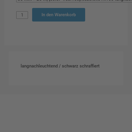
In den Warenkorb
langnachleuchtend / schwarz schraffiert
Gestalten Sie Ihr eigenes Schild mit unserem Konfigurator