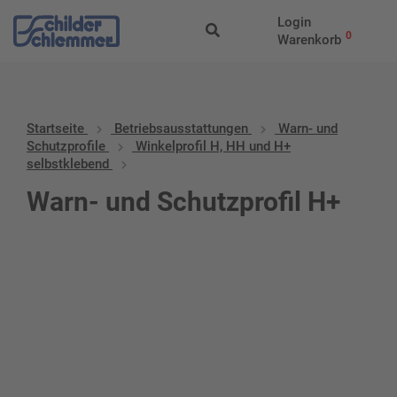
Login
0
Warenkorb
Startseite
Betriebs­aus­stattungen
Warn- und
Schutzprofile
Winkelprofil H, HH und H+
selbstklebend
Warn- und Schutzprofil H+