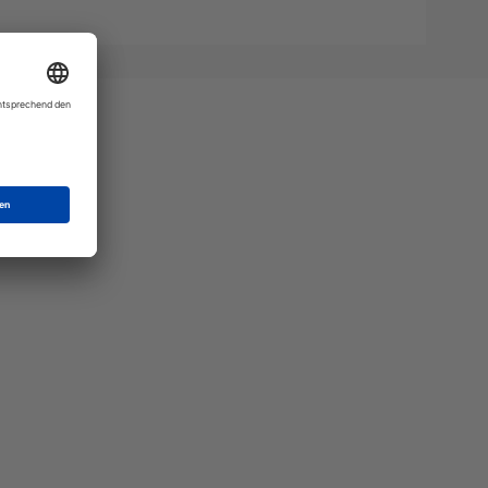
Mat"
 Ihre
eber.