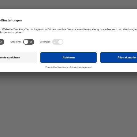
talten Sie Ihr eigenes Schild mit unserem Konfigurator "Schild-O-
ellen Sie schnell und einfach
viduellen Schilder und Aufkl
Bis zu einem Online-Bestellwert von 250,- € (exkl. MwSt.)
verrechnen wir eine Verpackungs- und Versandpauschale
von 7,95 € (exkl. MwSt.) , darüber erfolgt der Versand