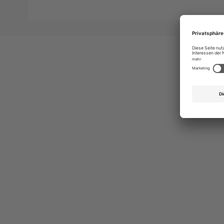
Ges
Erst
indi