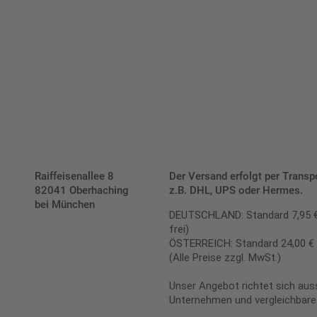
fracht- und verpackungsfrei.
Schilderkonfigurator
Raiffeisenallee 8
Der Versand erfolgt per Transp
82041 Oberhaching
z.B. DHL, UPS oder Hermes.
bei München
DEUTSCHLAND: Standard 7,95 € |
frei)
ÖSTERREICH: Standard 24,00 € |
(Alle Preise zzgl. MwSt.)
Unser Angebot richtet sich auss
Unternehmen und vergleichbare 