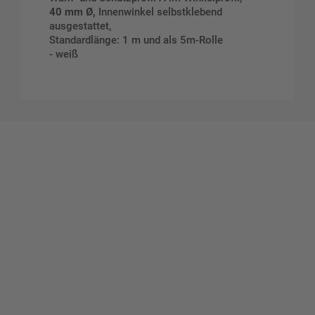
40 mm Ø,
Innenwinkel selbstklebend
ausgestattet,
Standardlänge: 1 m und als 5m-Rolle
- weiß
Gestalten Sie Ihr eigenes Schild mit unserem Konfigurator
"Schild-O-Mat"
Erstellen Sie schnell und
einfach Ihre individuellen