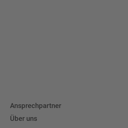
Schilder und Aufkleber.
Bis zu einem Online-Bestellwert von 250,- € (exkl. MwSt.)
verrechnen wir eine Verpackungs- und Versandpauschale von
7,95 € (exkl. MwSt.) , darüber erfolgt der Versand fracht- und
verpackungsfrei.
Schilderkonfigurator
Ansprechpartner
Über uns