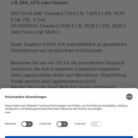
z.B. DHL, UPS oder Hermes.
DEUTSCHLAND: Standard 7,95 € | XL 14,95 € | XXL 39,95
€ (ab 250,- € frei)
ÖSTERREICH: Standard 24,00 € | XL 45,00 € | XXL 59,00 €
(Alle Preise zzgl. MwSt.)
Unser Angebot richtet sich ausschließlich an gewerbliche
Unternehmen und vergleichbare Institutionen.
Besuchen Sie uns vor Ort für ein persönliches Gespräch
und lassen Sie sich in unserem Schauraum inspirieren.
Viele Lagerprodukte direkt zum Mitnehmen. (Empfehlung:
Vorab anrufen und Lagerbestand prüfen!)
Werfen Sie vorab einen Blick auf unsere erfolgreich
umgesetzten Referenzen & Projekte.
Geschäftsbedingungen
Paypal
Impressum
SEPA Lastschrift
Datenschutz
Kreditkarte
Vorkasse