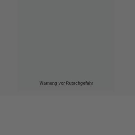
Warnung vor Rutschgefahr
Gestalten Sie Ihr eigenes Schild mit unserem Konfigurator