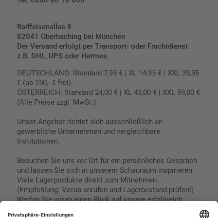
Tel. 0800 80 10 600
Raiffeisenallee 8
82041 Oberhaching bei München
Der Versand erfolgt per Transport- oder Frachtdienst
z.B. DHL, UPS oder Hermes.
DEUTSCHLAND: Standard 7,95 € | XL 14,95 € | XXL 39,95
€ (ab 250,- € frei)
ÖSTERREICH: Standard 24,00 € | XL 45,00 € | XXL 59,00 €
(Alle Preise zzgl. MwSt.)
Unser Angebot richtet sich ausschließlich an
gewerbliche Unternehmen und vergleichbare
Institutionen.
Besuchen Sie uns vor Ort für ein persönliches Gespräch
und lassen Sie sich in unserem Schauraum inspirieren.
Viele Lagerprodukte direkt zum Mitnehmen.
(Empfehlung: Vorab anrufen und Lagerbestand prüfen!)
Werfen Sie vorab einen Blick auf unsere erfolgreich
umgesetzten Referenzen & Projekte.