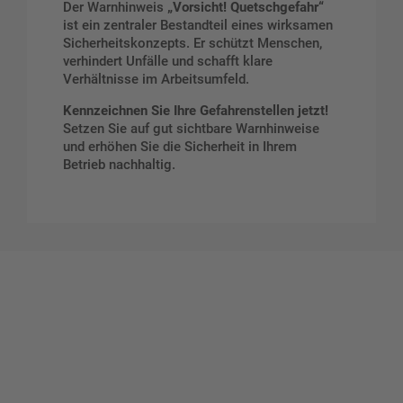
Der Warnhinweis
„Vorsicht! Quetschgefahr“
ist ein zentraler Bestandteil eines wirksamen
Sicherheitskonzepts. Er schützt Menschen,
verhindert Unfälle und schafft klare
Verhältnisse im Arbeitsumfeld.
Kennzeichnen Sie Ihre Gefahrenstellen jetzt!
Setzen Sie auf gut sichtbare Warnhinweise
und erhöhen Sie die Sicherheit in Ihrem
Betrieb nachhaltig.
Gestalten Sie Ihr eigenes Schild mit unserem Konfigurator
"Schild-O-Mat"