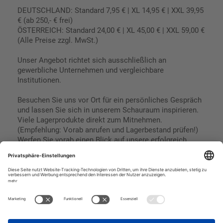
DEUTSCHLAND: Standard 7,95 € | XL 14,95 € | XXL 39,95
€ (ab 250,- € frei)
ÖSTERREICH: Standard 24,00 € | XL 45,00 € | XXL 59,00 €
(Alle Preise zzgl. MwSt.)
Unser Angebot richtet sich ausschließlich an
gewerbliche Unternehmen und vergleichbare
Institutionen.
Besuchen Sie uns vor Ort für ein persönliches Gespräch
und lassen Sie sich in unserem Schauraum inspirieren.
Viele Lagerprodukte direkt zum Mitnehmen.
(Empfehlung: Vorab anrufen und Lagerbestand prüfen!)
Werfen Sie vorab einen Blick auf unsere erfolgreich
umgesetzten Referenzen & Projekte.
Geschäftsbedingungen
Paypal
Impressum
SEPA Lastschrift
Datenschutz
Kreditkarte
Vorkasse
Rechnungskauf