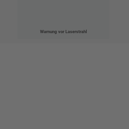
Warnung vor Laserstrahl
Gestalten Sie Ihr eigenes Schild mit unserem Konfigurator
"Schild-O-Mat"
Erstellen Sie schnell und
einfach Ihre individuellen
Schilder und Aufkleber.