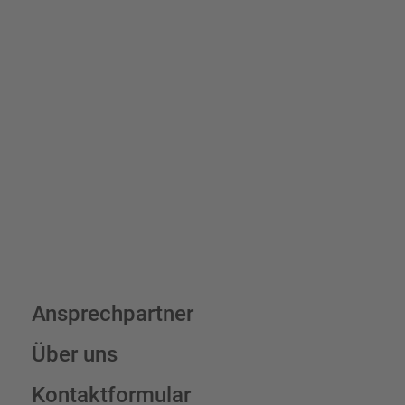
Bis zu einem Online-Bestellwert von 250,- € (exkl. MwSt.)
verrechnen wir eine Verpackungs- und Versandpauschale von
7,95 € (exkl. MwSt.) , darüber erfolgt der Versand fracht- und
verpackungsfrei.
Schilderkonfigurator
Ansprechpartner
Über uns
Kontaktformular