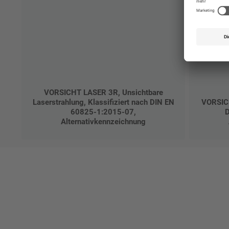
VORSICHT LASER 3R, Unsichtbare
Laserstrahlung, Klassifiziert nach DIN EN
VORSICH
60825-1:2015-07,
D
Alternativkennzeichnung
Ges