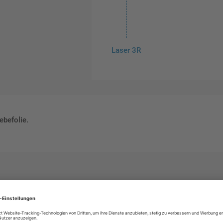
Laser 3R
ebefolie.