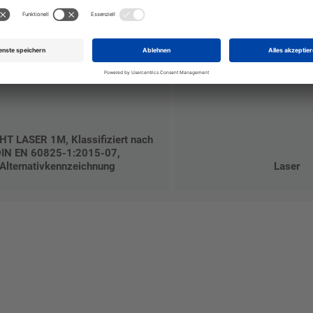
T LASER 1M, Klassifiziert nach
IN EN 60825-1:2015-07,
Alternativkennzeichnung
Laser
talten Sie Ihr eigenes Schild mit unserem Konfigurator "Schild-O-