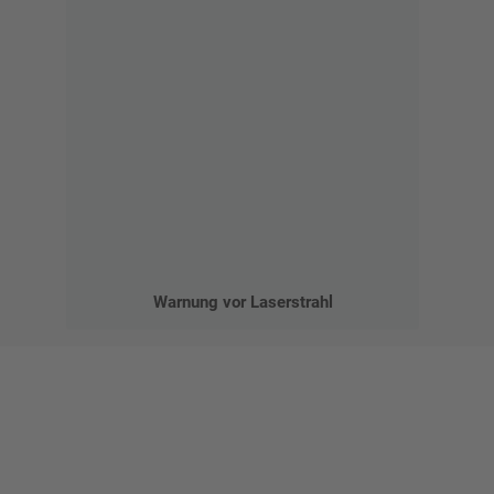
Warnung vor Laserstrahl
Gestalten Sie Ihr eigenes Schild mit unserem Konfigurator