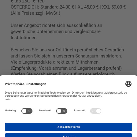
€ (ab 250,- € frei)
ÖSTERREICH: Standard 24,00 € | XL 45,00 € | XXL 59,00 €
(Alle Preise zzgl. MwSt.)
Unser Angebot richtet sich ausschließlich an
gewerbliche Unternehmen und vergleichbare
Institutionen.
Besuchen Sie uns vor Ort für ein persönliches Gespräch
und lassen Sie sich in unserem Schauraum inspirieren.
Viele Lagerprodukte direkt zum Mitnehmen.
(Empfehlung: Vorab anrufen und Lagerbestand prüfen!)
Werfen Sie vorab einen Blick auf unsere erfolgreich
umgesetzten Referenzen & Projekte.
Geschäftsbedingungen
Paypal
Impressum
SEPA Lastschrift
Datenschutz
Kreditkarte
Vorkasse
Rechnungskauf