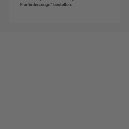
Flurförderzeuge“ bestellen
.
Gestalten Sie Ihr eigenes Schild mit unserem Konfigurator
"Schild-O-Mat"
Erstellen Sie schnell und
einfach Ihre individuellen
Schilder und Aufkleber.