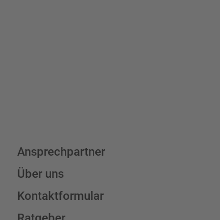
Bis zu einem Online-Bestellwert von 250,- € (exkl. MwSt.)
verrechnen wir eine Verpackungs- und Versandpauschale von
7,95 € (exkl. MwSt.) , darüber erfolgt der Versand fracht- und
verpackungsfrei.
Schilderkonfigurator
Ansprechpartner
Über uns
Kontaktformular
Ratgeber