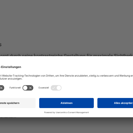
s
orgt durch seine kontrastreiche Gestaltung für maximale Sichtbarkei
.
he Stoffe“
nnung
ehältern