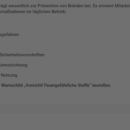
rägt wesentlich zur Prävention von Bränden bei. Es erinnert Mitar
itsmaßnahmen im täglichen Betrieb.
nsgefahren
Sicherheitsvorschriften
 Kennzeichnung
e Nutzung
t Warnschild „Vorsicht! Feuergefährliche Stoffe“ bestellen
.