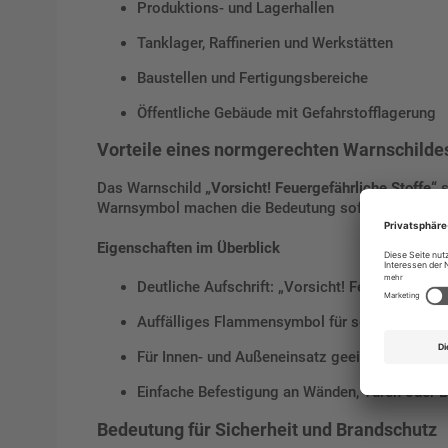
Produktions- und Lagerhallen
Tanklager, Raffinerien und Werkstätten
Baustellen und Fertigungsbereiche
Öffentliche Gebäude mit Gefahrstofflagerung
Vorteile eines normgerechten Warnschilde
Das Warnschild
„Vorsicht! Feuergefährliche Stoffe“
s
Warnsymbol machen die Bedeutung sofort erkennbar
Eigenschaften im Überblick
Deutliche Aufschrift: „Vorsicht! Feuergefährlic
Auffälliges Flammensymbol für schnelle Erke
Für Innen- und Außeneinsatz geeignet
Einfache Befestigung an Wänden, Türen oder B
Bedeutung für Sicherheit und Brandschutz