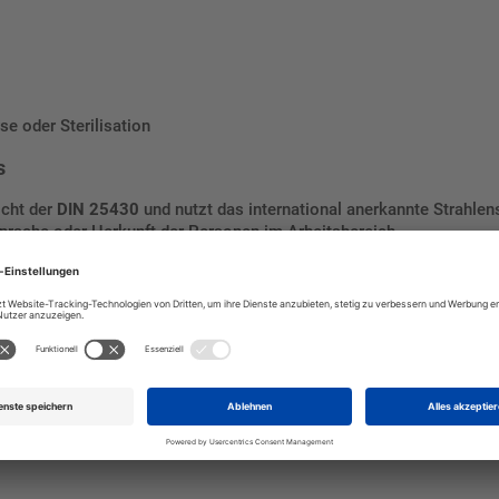
se oder Sterilisation
s
icht der
DIN 25430
und nutzt das international anerkannte Strahlen
prache oder Herkunft der Personen im Arbeitsbereich.
Geräten