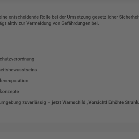
eine entscheidende Rolle bei der Umsetzung gesetzlicher Sicherheits
trägt aktiv zur Vermeidung von Gefährdungen bei.
nschutzverordnung
heitsbewusstseins
lenexposition
skonzepte
bsumgebung zuverlässig –
jetzt Warnschild „Vorsicht! Erhöhte Strahl