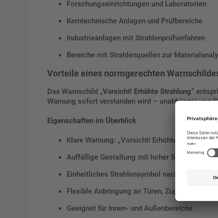
Forschungseinrichtungen und Laboratorien
Kerntechnische Anlagen und Prüfbereiche
Industrieanlagen mit Strahlenprüfverfahren
Bereiche mit Strahlenquellen zur Materialanaly
Vorteile eines normgerechten Warnschilde
Das Warnschild
„Vorsicht! Erhöhte Strahlung“
entspr
Warnung sofort verstanden wird – unabhängig von S
Eigenschaften im Überblick
Klare Warnung: „Vorsicht! Erhöhte Strahlung“
Auffällige Gestaltung mit hoher Signalwirkung
Einheitliches Strahlensymbol nach ISO 7010
Flexible Anbringung an Türen, Zugängen oder 
Geeignet für Innen- und Außenbereiche