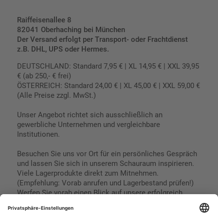
Raiffeisenallee 8
82041 Oberhaching bei München
Der Versand erfolgt per Transport- oder Frachtdienst
z.B. DHL, UPS oder Hermes.
DEUTSCHLAND: Standard 7,95 € | XL 14,95 € | XXL 39,95
€ (ab 250,- € frei)
ÖSTERREICH: Standard 24,00 € | XL 45,00 € | XXL 59,00 €
(Alle Preise zzgl. MwSt.)
Unser Angebot richtet sich ausschließlich an
gewerbliche Unternehmen und vergleichbare
Institutionen.
Besuchen Sie uns vor Ort für ein persönliches Gespräch
und lassen Sie sich in unserem Schauraum inspirieren.
Viele Lagerprodukte direkt zum Mitnehmen.
(Empfehlung: Vorab anrufen und Lagerbestand prüfen!)
Werfen Sie vorab einen Blick auf unsere erfolgreich
umgesetzten Referenzen & Projekte.