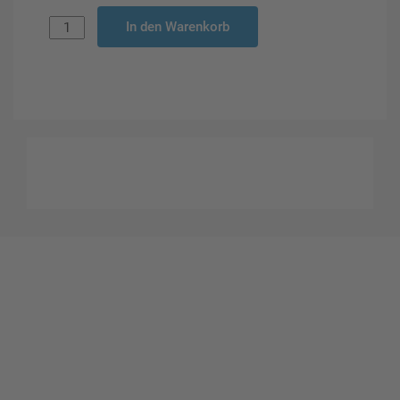
In den Warenkorb
Gestalten Sie Ihr eigenes Schild mit unserem Konfigurator
"Schild-O-Mat"