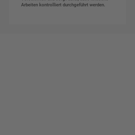
Arbeiten kontrolliert durchgeführt werden.
Gestalten Sie Ihr eigenes Schild mit unserem Konfigurator
"Schild-O-Mat"
Erstellen Sie schnell und
einfach Ihre individuellen
Schilder und Aufkleber.