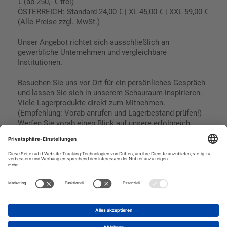
€ (ab 250,- € frei)
ÖSTERREICH: Standard 24,00 € | XL 45,00 € | XXL 59,00 €
(Alle Preise zzgl. MwSt.)
Unser Angebot richtet sich ausschließlich an
gewerbliche Unternehmen und vergleichbare
Institutionen.
Besuchen Sie uns vor Ort für ein persönliches Gespräch
und lassen Sie sich in unserem Schauraum inspirieren.
Viele Lagerprodukte direkt zum Mitnehmen.
(Empfehlung: Vorab anrufen und Lagerbestand prüfen!)
Werfen Sie vorab einen Blick auf unsere erfolgreich
umgesetzten Referenzen & Projekte.
Geschäftsbedingungen
Paypal
Impressum
SEPA Lastschrift
Datenschutz
Kreditkarte
Vorkasse
Rechnungskauf