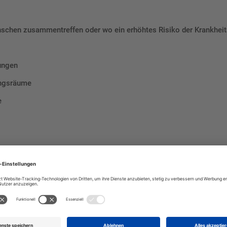
Menschen zusammentreffen oder wo ein erhöhtes Risiko der Krankhei
ungen
ungsräume
e
iv zu einem hygienischen und gesundheitsbewussten Umfeld bei. Es 
 miteinander und unterstützt betriebliche Hygienekonzepte wirkun
men