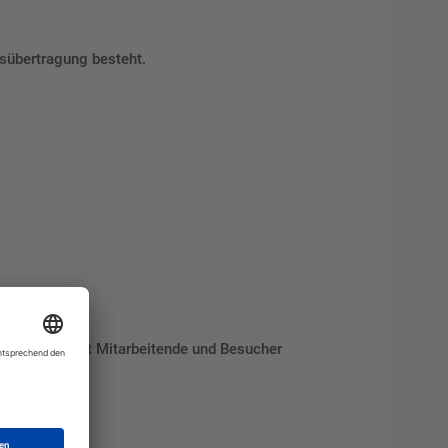
tsübertragung besteht.
sensibilisiert Mitarbeitende und Besucher
gsvoll.