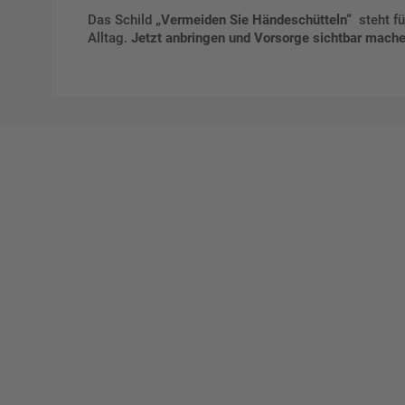
Das Schild
„Vermeiden Sie Händeschütteln“
steht f
Alltag.
Jetzt anbringen und Vorsorge sichtbar mache
Ges
Erst
indi