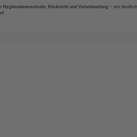
ür
Hygienebewusstsein, Rücksicht und Verantwortung
– ein deutlic
n!
talten Sie Ihr eigenes Schild mit unserem Konfigurator "Schild-O-
ellen Sie schnell und einfach
viduellen Schilder und Aufkl