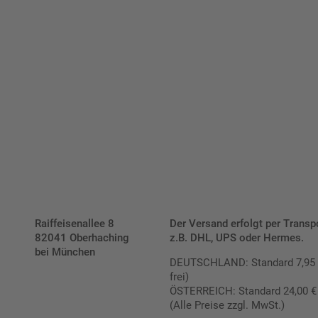
Bis zu einem Online-Bestellwert von 250,- € (exkl. MwSt.)
verrechnen wir eine Verpackungs- und Versandpauschale
von 7,95 € (exkl. MwSt.) , darüber erfolgt der Versand
fracht- und verpackungsfrei.
Schilderkonfigurator
Raiffeisenallee 8
Der Versand erfolgt per Transp
82041 Oberhaching
z.B. DHL, UPS oder Hermes.
bei München
DEUTSCHLAND: Standard 7,95 € |
frei)
ÖSTERREICH: Standard 24,00 € |
(Alle Preise zzgl. MwSt.)