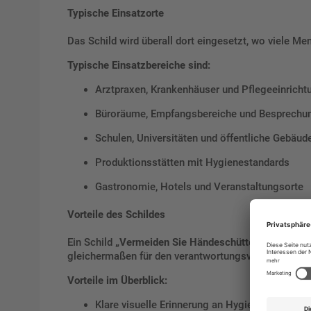
Typische Einsatzorte
Das Schild wird überall dort eingesetzt, wo viele 
Typische Einsatzbereiche sind:
Arztpraxen, Krankenhäuser und Pflegeeinricht
Büroräume, Empfangsbereiche und Besprech
Schulen, Universitäten und öffentliche Gebäud
Produktionsstätten mit Hygienestandards
Gastronomie, Hotels und Veranstaltungsorte
Vorteile des Schildes
Ein Schild
„Vermeiden Sie Händeschütteln“
trägt akt
gleichermaßen für den verantwortungsvollen Umgang
Vorteile im Überblick:
Klare visuelle Erinnerung an Hygienemaßnah