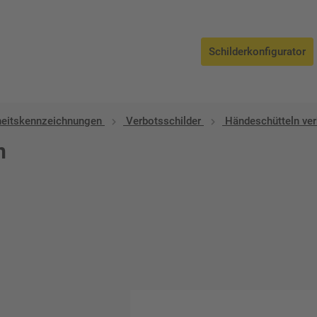
Schilderkonfigurator
heitskennzeichnungen
Verbotsschilder
Händeschütteln ve
n