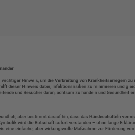
inander
s wichtiger Hinweis, um die
Verbreitung von Krankheitserregern zu 
hilft dieser Hinweis dabei, Infektionsrisiken zu minimieren und glei
itende und Besucher daran, achtsam zu handeln und Gesundheit e
eundlich, aber bestimmt darauf hin, dass das
Händeschütteln vermie
 Symbolik wird die Botschaft sofort verstanden – ohne lange Erkläru
eis eine einfache, aber wirkungsvolle Maßnahme zur Förderung vo