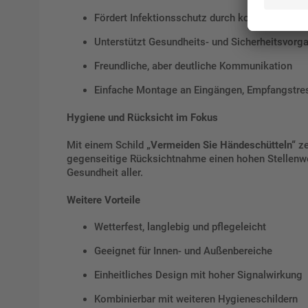
Fördert Infektionsschutz durch kontaktfreie 
Unterstützt Gesundheits- und Sicherheitsvorg
Freundliche, aber deutliche Kommunikation
Einfache Montage an Eingängen, Empfangstre
Hygiene und Rücksicht im Fokus
Mit einem Schild
„Vermeiden Sie Händeschütteln“
ze
gegenseitige Rücksichtnahme einen hohen Stellenwer
Gesundheit aller.
Weitere Vorteile
Wetterfest, langlebig und pflegeleicht
Geeignet für Innen- und Außenbereiche
Einheitliches Design mit hoher Signalwirkung
Kombinierbar mit weiteren Hygieneschildern