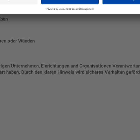
Begrüßung
aben
sen oder Wänden
igen Unternehmen, Einrichtungen und Organisationen Verantwortun
t haben. Durch den klaren Hinweis wird sicheres Verhalten geförde