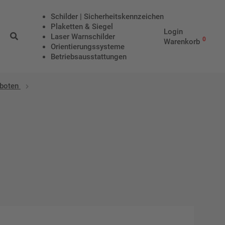
Schilder | Sicherheitskennzeichen
Plaketten & Siegel
Login
Laser Warnschilder
0
Warenkorb
Orientierungssysteme
Betriebs­aus­stattungen
rboten