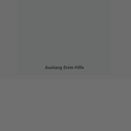
Aushang Erste Hilfe
Gestalten Sie Ihr eigenes Schild mit unserem Konfigurator
"Schild-O-Mat"