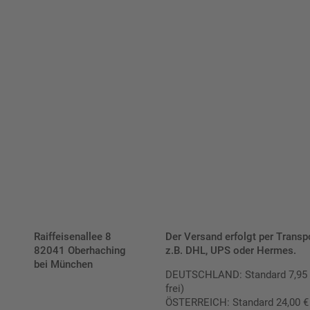
Bis zu einem Online-Bestellwert von 250,- € (exkl. MwSt.)
verrechnen wir eine Verpackungs- und Versandpauschale
von 7,95 € (exkl. MwSt.) , darüber erfolgt der Versand
fracht- und verpackungsfrei.
Schilderkonfigurator
Raiffeisenallee 8
Der Versand erfolgt per Transp
82041 Oberhaching
z.B. DHL, UPS oder Hermes.
bei München
DEUTSCHLAND: Standard 7,95 € |
frei)
ÖSTERREICH: Standard 24,00 € |