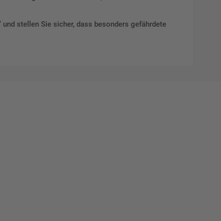
“
und stellen Sie sicher, dass besonders gefährdete
Mat"
 Ihre
eber.