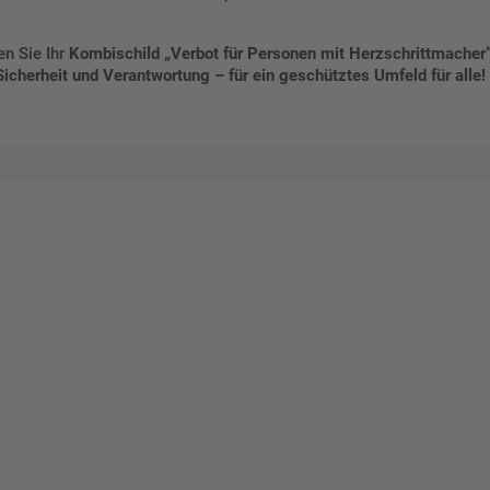
en Sie Ihr
Kombischild „Verbot für Personen mit Herzschrittmacher
 Sicherheit und Verantwortung – für ein geschütztes Umfeld für alle!
talten Sie Ihr eigenes Schild mit unserem Konfigurator "Schild-O-
ellen Sie schnell und einfach
viduellen Schilder und Aufkl