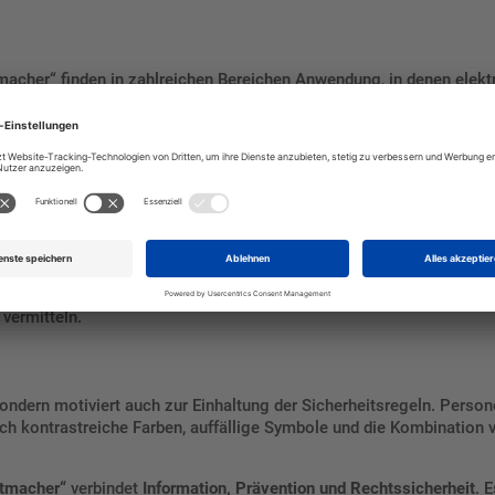
macher“ finden in zahlreichen Bereichen Anwendung, in denen elekt
ten, Hochspannungsanlagen oder Induktionsöfen
ndere diagnostische Geräte mit starkem Magnetfeld
quenz- oder Magnetfeldern
n Feldern oder experimenteller Technik
child sollte gut sichtbar an Eingängen, Zugängen zu den gefährdet
vermitteln.
, sondern motiviert auch zur Einhaltung der Sicherheitsregeln. Pers
h kontrastreiche Farben, auffällige Symbole und die Kombination 
ttmacher“
verbindet
Information, Prävention und Rechtssicherheit
. 