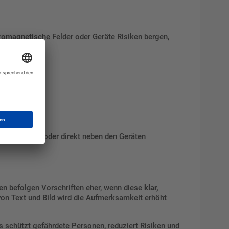
romagnetische Felder oder Geräte Risiken bergen,
en Bereichen oder direkt neben den Geräten
onen befolgen Vorschriften eher, wenn diese
klar,
von Text und Bild wird die Aufmerksamkeit erhöht
Es schützt gefährdete Personen, reduziert Risiken und