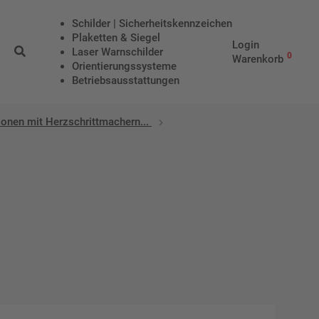
Schilder | Sicherheitskennzeichen
Plaketten & Siegel
Login
Laser Warnschilder
0
Warenkorb
Orientierungssysteme
Betriebs­aus­stattungen
rsonen mit Herzschrittmachern...