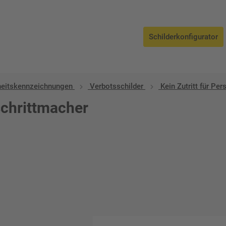
Schilderkonfigurator
heitskennzeichnungen
Verbotsschilder
Kein Zutritt für Pe
schrittmacher