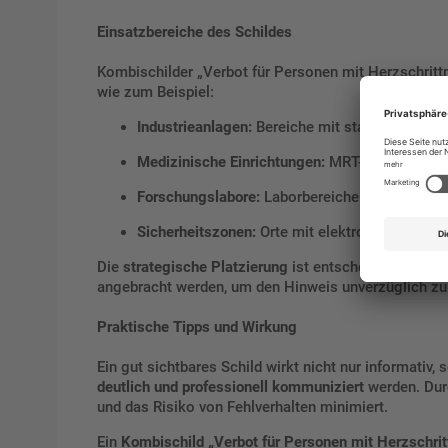
Einsatzbereiche des Schildes
Kombischilder „Verbot für Personen mit Herzschritt
wie zum Beispiel:
Industrieanlagen:
Bereiche mit starken Magne
Medizinische Einrichtungen:
MRT-Räume oder a
Forschungslabore:
Laborbereiche mit Hochfre
Sicherheitszonen:
Orte mit elektromagnetische
Die
strategische Platzierung
ist entscheidend. Das S
angebracht werden, um den Hinweis unverzüglich zu 
Praktische Tipps und Wirkung
Ein gut sichtbares Schild wirkt nicht nur informativ
deutlich und professionell kommuniziert
werden. Durc
und das Risiko von Fehlverhalten minimiert.
Ein
Kombischild „Verbot für Personen mit Herzschri