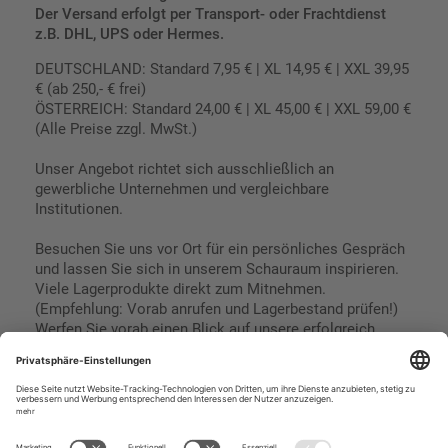
Der Versand erfolgt per Transport- oder Frachtdienst
z.B. DHL, UPS oder Hermes.
DEUTSCHLAND: Standard 7,95 € | XL 14,95 € | XXL 39,95
€ (ab 250,- € frei)
ÖSTERREICH: Standard 24,00 € | XL 45,00 € | XXL 59,00 €
(Alle Preise zzgl. MwSt.)
Unser Angebot richtet sich ausschließlich an
gewerbliche Unternehmen und vergleichbare
Institutionen.
Besuchen Sie uns vor Ort für ein persönliches Gespräch
und lassen Sie sich in unserem Schauraum inspirieren.
Viele Lagerprodukte direkt zum Mitnehmen.
(Empfehlung: Vorab anrufen und Lagerbestand prüfen!)
Werfen Sie vorab einen Blick auf unsere erfolgreich
umgesetzten Referenzen & Projekte.
Geschäftsbedingungen
Paypal
Impressum
SEPA Lastschrift