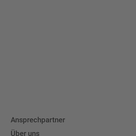
Schilder und Aufkleber.
Bis zu einem Online-Bestellwert von 250,- € (exkl. MwSt.)
verrechnen wir eine Verpackungs- und Versandpauschale von
7,95 € (exkl. MwSt.) , darüber erfolgt der Versand fracht- und
verpackungsfrei.
Schilderkonfigurator
Ansprechpartner
Über uns