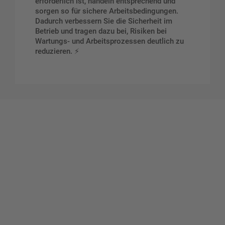
erforderlich ist, handeln entsprechend und
sorgen so für sichere Arbeitsbedingungen.
Dadurch verbessern Sie die Sicherheit im
Betrieb und tragen dazu bei, Risiken bei
Wartungs- und Arbeitsprozessen deutlich zu
reduzieren. ⚡
Gestalten Sie Ihr eigenes Schild mit unserem Konfigurator
"Schild-O-Mat"
Erstellen Sie schnell und
einfach Ihre individuellen