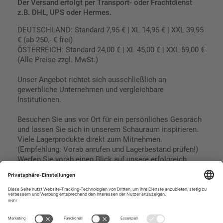
Der Versand erfolgt per Transport- oder Frachtdienst
z.B. DHL, UPS oder Hermes.
DEUTSCHLAND: Standard 7,95 € | XL 14,95 € | XXL 39,95
€ (ab 250,- € frei)
ÖSTERREICH: Standard 24,00 € | XL 45,00 € | XXL 59,00 €
(Alle Preise zzgl. MwSt.)
Unser Angebot richtet sich ausschließlich an
gewerbliche Unternehmen und vergleichbare
Institutionen.
Besuchen Sie uns vor Ort für ein persönliches Gespräch
und lassen Sie sich in unserem Schauraum inspirieren.
Viele Lagerprodukte direkt zum Mitnehmen.
(Empfehlung: Vorab anrufen und Lagerbestand prüfen!)
Werfen Sie vorab einen Blick auf unsere erfolgreich
umgesetzten Referenzen & Projekte.
Geschäftsbedingungen
Paypal
Impressum
SEPA Lastschrift
Datenschutz
Kreditkarte