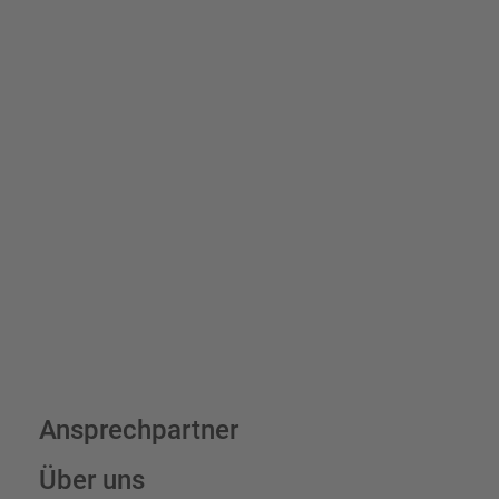
Schilder und Aufkleber.
Bis zu einem Online-Bestellwert von 250,- € (exkl. MwSt.)
verrechnen wir eine Verpackungs- und Versandpauschale von
7,95 € (exkl. MwSt.) , darüber erfolgt der Versand fracht- und
verpackungsfrei.
Schilderkonfigurator
Ansprechpartner
Über uns