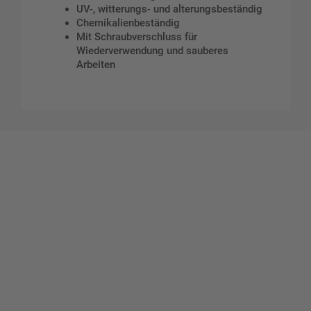
UV-, witterungs- und alterungsbeständig
Chemikalienbeständig
Mit Schraubverschluss für
Wiederverwendung und sauberes
Arbeiten
Gestalten Sie Ihr eigenes Schild mit unserem Konfigurator
"Schild-O-Mat"
Erstellen Sie schnell und
einfach Ihre individuellen