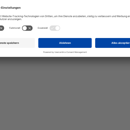
talten Sie Ihr eigenes Schild mit unserem Konfigurator "Schild-O-
ellen Sie schnell und einfach
viduellen Schilder und Aufkl
Bis zu einem Online-Bestellwert von 250,- € (exkl. MwSt.)
verrechnen wir eine Verpackungs- und Versandpauschale
von 7,95 € (exkl. MwSt.) , darüber erfolgt der Versand
fracht- und verpackungsfrei.
Schilderkonfigurator