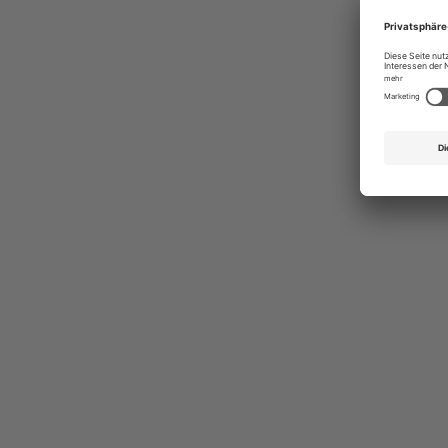
Ges
Erst
indi