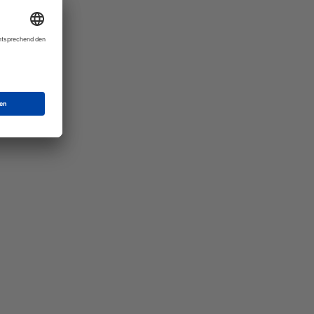
Mat"
 Ihre
eber.