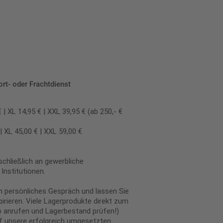
ort- oder Frachtdienst
 XL 14,95 € | XXL 39,95 € (ab 250,- €
 XL 45,00 € | XXL 59,00 €
chließlich an gewerbliche
Institutionen.
in persönliches Gespräch und lassen Sie
irieren. Viele Lagerprodukte direkt zum
 anrufen und Lagerbestand prüfen!)
uf unsere erfolgreich umgesetzten