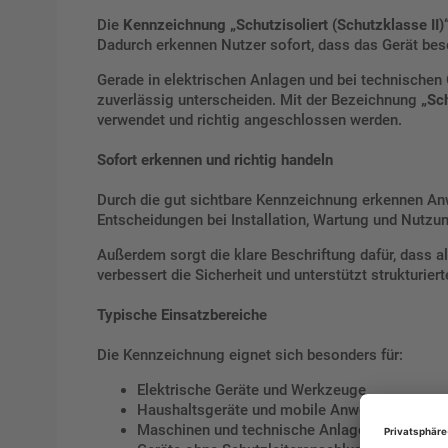
Die
Kennzeichnung „Schutzisoliert (Schutzklasse II)
Dadurch erkennen Nutzer sofort, dass das Gerät bes
Gerade in elektrischen Anlagen und bei technischen 
zuverlässig unterscheiden. Mit der Bezeichnung
„Sch
verwendet und richtig angeschlossen werden.
Sofort erkennen und richtig handeln
Durch die gut sichtbare Kennzeichnung erkennen Anwe
Entscheidungen bei Installation, Wartung und Nutz
Außerdem sorgt die klare Beschriftung dafür, dass al
verbessert die Sicherheit und unterstützt strukturiert
Typische Einsatzbereiche
Die Kennzeichnung eignet sich besonders für:
Elektrische Geräte und Werkzeuge
Haushaltsgeräte und mobile Anwendungen
Maschinen und technische Anlagen