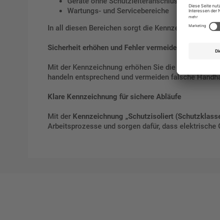
Geräte ohne Schutzleiteranschluss
Wartungs- und Servicebereiche
In all diesen Bereichen sorgt die Kennzeichnung dafü
Sicherheit erhöhen und Fehler vermeiden
Mit der Kennzeichnung erhöhen Sie die Sicherheit deu
handeln entsprechend und vermeiden falsche Hand
Klare Kennzeichnung für sichere Abläufe
Mit der
Kennzeichnung „Schutzisoliert (Schutzklasse 
Arbeitsprozesse und sorgen dafür, dass elektrische G