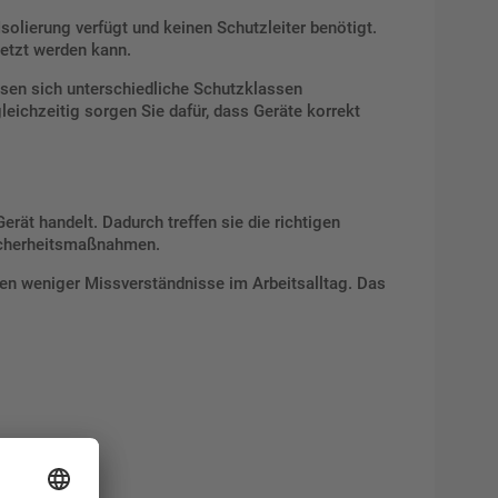
Isolierung verfügt und keinen Schutzleiter benötigt.
etzt werden kann.
ssen sich unterschiedliche Schutzklassen
eichzeitig sorgen Sie dafür, dass Geräte korrekt
rät handelt. Dadurch treffen sie die richtigen
Sicherheitsmaßnahmen.
ehen weniger Missverständnisse im Arbeitsalltag. Das