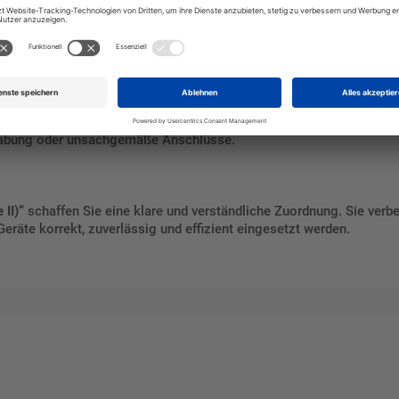
r, dass schutzisolierte Geräte eindeutig identifiziert werden können
tlich, und gleichzeitig reduzieren Sie das Risiko von Fehlinterpre
habung oder unsachgemäße Anschlüsse.
II)“
schaffen Sie eine klare und verständliche Zuordnung. Sie verbe
eräte korrekt, zuverlässig und effizient eingesetzt werden.