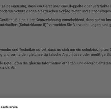
“
zeigt eindeutig, dass ein Gerät über eine doppelte oder verstärkte 
onderen Schutz gegen elektrischen Schlag bietet und sicher einges
Geräten ist eine klare Kennzeichnung entscheidend, denn nur so la
utzisoliert (Schutzklasse II)“
vermeiden Sie Verwechslungen, und gl
nder und Techniker sofort, dass es sich um ein schutzisoliertes Ge
ung und vermeiden gleichzeitig falsche Anschlüsse oder unnötige 
le Beteiligten die gleiche Information erhalten, und dadurch entst
e Abläufe.