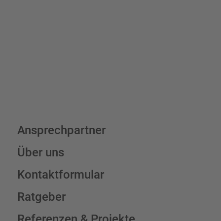
7,95 € (exkl. MwSt.) , darüber erfolgt der Versand fracht- und
verpackungsfrei.
Schilderkonfigurator
Ansprechpartner
Über uns
Kontaktformular
Ratgeber
Referenzen & Projekte