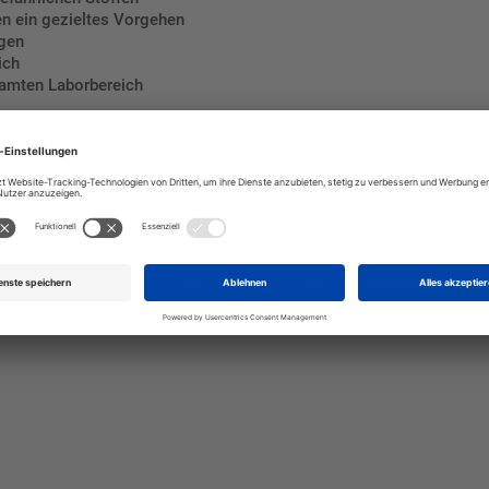
n ein gezieltes Vorgehen
ngen
ich
samten Laborbereich
ore mit erhöhtem Gefahrenpotential. Es schafft klare Orientierung, 
ie Ihr Feuerwehrschild S2 und sorgen Sie für eine professionelle un