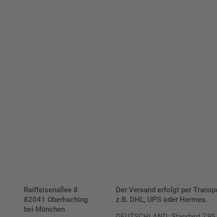
viduellen Schilder und Aufkl
Bis zu einem Online-Bestellwert von 250,- € (exkl. MwSt.)
verrechnen wir eine Verpackungs- und Versandpauschale
von 7,95 € (exkl. MwSt.) , darüber erfolgt der Versand
fracht- und verpackungsfrei.
Schilderkonfigurator
Raiffeisenallee 8
Der Versand erfolgt per Transp
82041 Oberhaching
z.B. DHL, UPS oder Hermes.
bei München
DEUTSCHLAND: Standard 7,95 € |