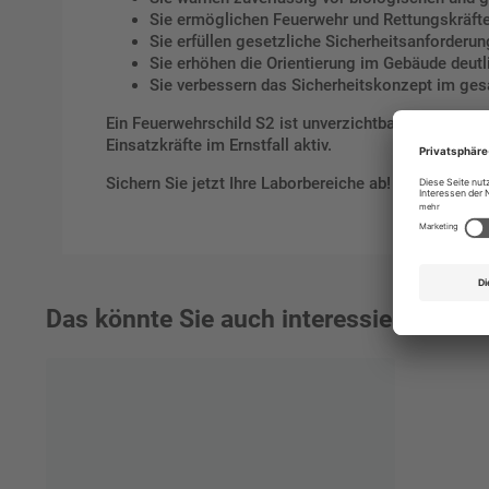
Sie ermöglichen Feuerwehr und Rettungskräfte
Sie erfüllen gesetzliche Sicherheitsanforderu
Sie erhöhen die Orientierung im Gebäude deutl
Sie verbessern das Sicherheitskonzept im ge
Ein Feuerwehrschild S2 ist unverzichtbar für alle Lab
Einsatzkräfte im Ernstfall aktiv.
Sichern Sie jetzt Ihre Laborbereiche ab! Bestellen S
Das könnte Sie auch interessieren: