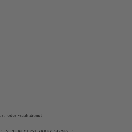
eber.
ort- oder Frachtdienst
 XL 14,95 € | XXL 39,95 € (ab 250,- €