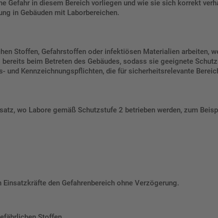
e Gefahr in diesem Bereich vorliegen und wie sie sich korrekt ver
rung in Gebäuden mit Laborbereichen.
hen Stoffen, Gefahrstoffen oder infektiösen Materialien arbeiten, 
all bereits beim Betreten des Gebäudes, sodass sie geeignete Schu
ts- und Kennzeichnungspflichten, die für sicherheitsrelevante Berei
atz, wo Labore gemäß Schutzstufe 2 betrieben werden, zum Beispi
en Einsatzkräfte den Gefahrenbereich ohne Verzögerung.
efährlichen Stoffen