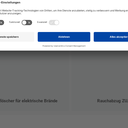
löscher für elektrische Brände
Rauchabzug ZU