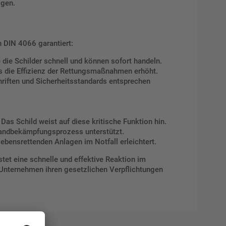
igen.
 DIN 4066 garantiert:
die Schilder schnell und können sofort handeln.
as die Effizienz der Rettungsmaßnahmen erhöht.
hriften und Sicherheitsstandards entsprechen
Das Schild weist auf diese kritische Funktion hin.
Brandbekämpfungsprozess unterstützt.
ebensrettenden Anlagen im Notfall erleichtert.
tet eine schnelle und effektive Reaktion im
 Unternehmen ihren gesetzlichen Verpflichtungen