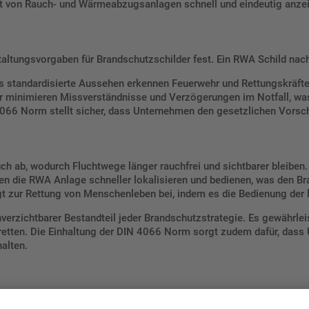
ort von Rauch- und Wärmeabzugsanlagen schnell und eindeutig anze
ltungsvorgaben für Brandschutzschilder fest. Ein RWA Schild nach
s standardisierte Aussehen erkennen Feuerwehr und Rettungskräfte 
der minimieren Missverständnisse und Verzögerungen im Notfall, w
 4066 Norm stellt sicher, dass Unternehmen den gesetzlichen Vorsc
h ab, wodurch Fluchtwege länger rauchfrei und sichtbarer bleiben. 
en die RWA Anlage schneller lokalisieren und bedienen, was den 
ägt zur Rettung von Menschenleben bei, indem es die Bedienung der l
erzichtbarer Bestandteil jeder Brandschutzstrategie. Es gewährleis
n retten. Die Einhaltung der DIN 4066 Norm sorgt zudem dafür, dass
alten.