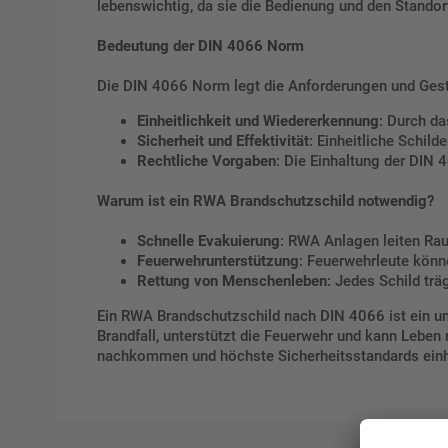
lebenswichtig, da sie die Bedienung und den Stand
Bedeutung der DIN 4066 Norm
Die DIN 4066 Norm legt die Anforderungen und Gesta
Einheitlichkeit und Wiedererkennung
: Durch da
Sicherheit und Effektivität
: Einheitliche Schil
Rechtliche Vorgaben
: Die Einhaltung der DIN
Warum ist ein RWA Brandschutzschild notwendig?
Schnelle Evakuierung
: RWA Anlagen leiten Rauc
Feuerwehrunterstützung
: Feuerwehrleute könn
Rettung von Menschenleben
: Jedes Schild tr
Ein RWA Brandschutzschild nach DIN 4066 ist ein unv
Brandfall, unterstützt die Feuerwehr und kann Lebe
nachkommen und höchste Sicherheitsstandards einh