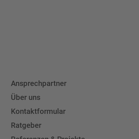
7,95 € (exkl. MwSt.) , darüber erfolgt der Versand fracht- und
verpackungsfrei.
Schilderkonfigurator
Ansprechpartner
Über uns
Kontaktformular
Ratgeber