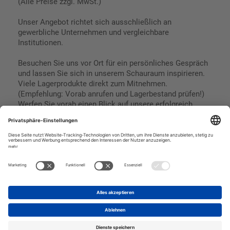
(Alle Preise zzgl. MwSt.)
Unser Angebot richtet sich ausschließlich an
gewerbliche Unternehmen und vergleichbare
Institutionen.
Besuchen Sie uns vor Ort für ein persönliches Gespräch
und lassen Sie sich in unserem Schauraum inspirieren.
Viele Lagerprodukte direkt zum Mitnehmen.
(Empfehlung: Vorab anrufen und Lagerbestand prüfen!)
Werfen Sie vorab einen Blick auf unsere erfolgreich
umgesetzten Referenzen & Projekte.
Geschäftsbedingungen
Paypal
Impressum
SEPA Lastschrift
Datenschutz
Kreditkarte
Vorkasse
Rechnungskauf