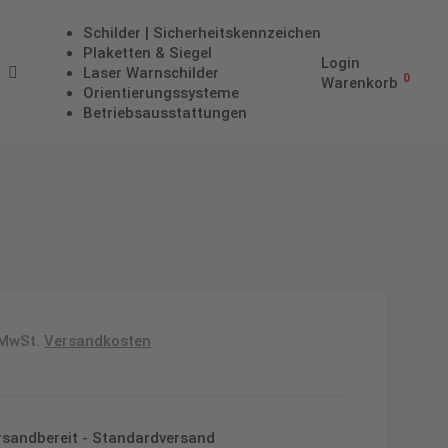
Schilder | Sicherheitskennzeichen
Plaketten & Siegel
Login
Laser Warnschilder
0
Warenkorb
Orientierungssysteme
Betriebs­aus­stattungen
 MwSt.
Versandkosten
ersandbereit - Standardversand