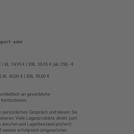
sport- oder
 XL 14,95 € | XXL 39,95 € (ab 250,- €
 XL 45,00 € | XXL 59,00 €
chließlich an gewerbliche
Institutionen.
in persönliches Gespräch und lassen Sie
irieren. Viele Lagerprodukte direkt zum
 anrufen und Lagerbestand prüfen!)
uf unsere erfolgreich umgesetzten