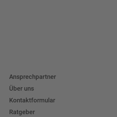
verrechnen wir eine Verpackungs- und Versandpauschale von
7,95 € (exkl. MwSt.) , darüber erfolgt der Versand fracht- und
verpackungsfrei.
Schilderkonfigurator
Ansprechpartner
Über uns
Kontaktformular
Ratgeber