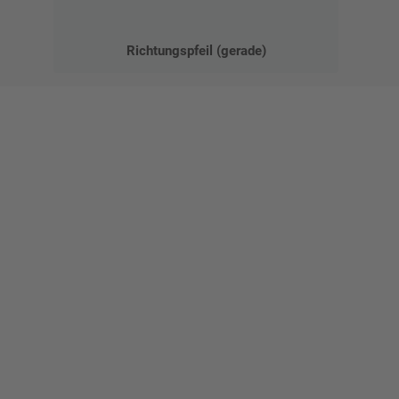
Richtungspfeil (gerade)
Gestalten Sie Ihr eigenes Schild mit unserem Konfigurator
"Schild-O-Mat"
Erstellen Sie schnell und
einfach Ihre individuellen
Schilder und Aufkleber.
Bis zu einem Online-Bestellwert von 250,- € (exkl. MwSt.)