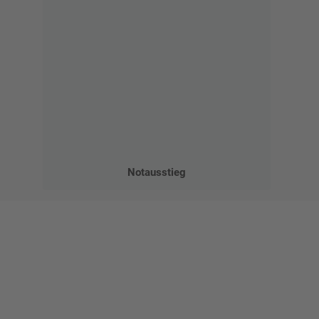
Notausstieg
Gestalten Sie Ihr eigenes Schild mit unserem Konfigurator
"Schild-O-Mat"