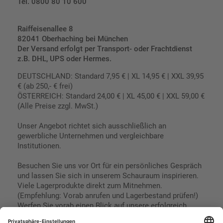
Tel. 0800 80 10 600
Raiffeisenallee 8
82041 Oberhaching bei München
Der Versand erfolgt per Transport- oder Frachtdienst
z.B. DHL, UPS oder Hermes.
DEUTSCHLAND: Standard 7,95 € | XL 14,95 € | XXL 39,95
€ (ab 250,- € frei)
ÖSTERREICH: Standard 24,00 € | XL 45,00 € | XXL 59,00 €
(Alle Preise zzgl. MwSt.)
Unser Angebot richtet sich ausschließlich an
gewerbliche Unternehmen und vergleichbare
Institutionen.
Besuchen Sie uns vor Ort für ein persönliches Gespräch
und lassen Sie sich in unserem Schauraum inspirieren.
Viele Lagerprodukte direkt zum Mitnehmen.
(Empfehlung: Vorab anrufen und Lagerbestand prüfen!)
Werfen Sie vorab einen Blick auf unsere erfolgreich
umgesetzten Referenzen & Projekte.