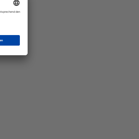
Mat"
 Ihre
eber.