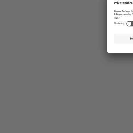
Ges
Erst
indi