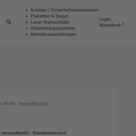
Schilder | Sicherheitskennzeichen
Plaketten & Siegel
Login
Laser Warnschilder
0
Warenkorb
Orientierungssysteme
Betriebs­aus­stattungen
9% MwSt.
Versandkosten
en versandbereit - Standardversand