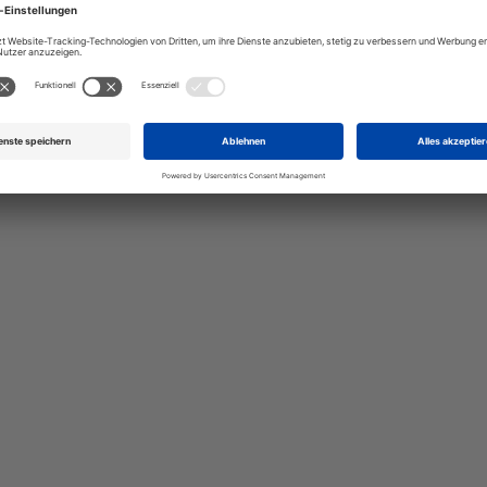
talten Sie Ihr eigenes Schild mit unserem Konfigurator "Schild-O-
ellen Sie schnell und einfach
viduellen Schilder und Aufkl
Bis zu einem Online-Bestellwert von 250,- € (exkl. MwSt.)
verrechnen wir eine Verpackungs- und Versandpauschale
von 7,95 € (exkl. MwSt.) , darüber erfolgt der Versand
fracht- und verpackungsfrei.
Schilderkonfigurator