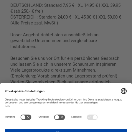
DEUTSCHLAND: Standard 7,95 € | XL 14,95 € | XXL 39,95
€ (ab 250,- € frei)
ÖSTERREICH: Standard 24,00 € | XL 45,00 € | XXL 59,00 €
(Alle Preise zzgl. MwSt.)
Unser Angebot richtet sich ausschließlich an
gewerbliche Unternehmen und vergleichbare
Institutionen.
Besuchen Sie uns vor Ort für ein persönliches Gespräch
und lassen Sie sich in unserem Schauraum inspirieren.
Viele Lagerprodukte direkt zum Mitnehmen.
(Empfehlung: Vorab anrufen und Lagerbestand prüfen!)
Werfen Sie vorab einen Blick auf unsere erfolgreich
umgesetzten Referenzen & Projekte.
Geschäftsbedingungen
Paypal
Impressum
SEPA Lastschrift
Datenschutz
Kreditkarte
Vorkasse
Rechnungskauf