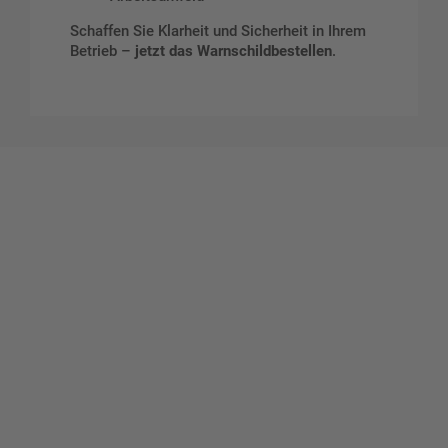
Schaffen Sie Klarheit und Sicherheit in Ihrem
Betrieb –
jetzt das Warnschildbestellen
.
Gestalten Sie Ihr eigenes Schild mit unserem Konfigurator
"Schild-O-Mat"
Erstellen Sie schnell und
einfach Ihre individuellen
Schilder und Aufkleber.