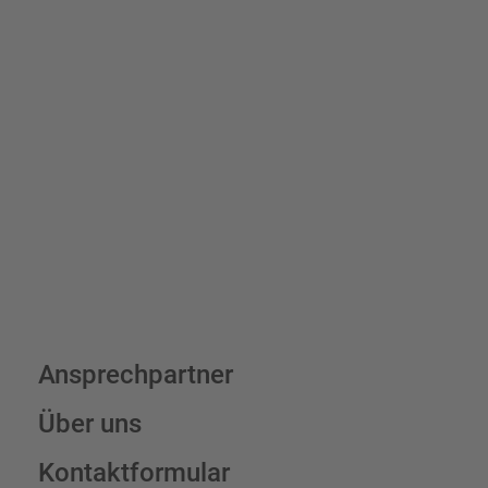
Bis zu einem Online-Bestellwert von 250,- € (exkl. MwSt.)
verrechnen wir eine Verpackungs- und Versandpauschale von
7,95 € (exkl. MwSt.) , darüber erfolgt der Versand fracht- und
verpackungsfrei.
Schilderkonfigurator
Ansprechpartner
Über uns
Kontaktformular