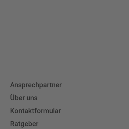
verrechnen wir eine Verpackungs- und Versandpauschale von
7,95 € (exkl. MwSt.) , darüber erfolgt der Versand fracht- und
verpackungsfrei.
Schilderkonfigurator
Ansprechpartner
Über uns
Kontaktformular
Ratgeber