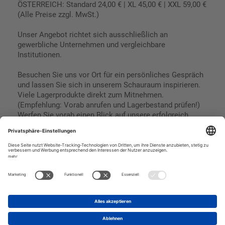
ÖSTERREICH: Standard 24,00 € | XL 45,00 € | XXL 59,00 €
(Alle Preise zzgl. MwSt.)
Unser Angebot richtet sich ausschließlich an
gewerbliche Unternehmen und vergleichbare
Institutionen.
Besuchen Sie uns vor Ort für ein persönliches Gespräch
und lassen Sie sich in unserem Schauraum inspirieren.
Viele Lagerprodukte direkt zum Mitnehmen.
(Empfehlung: Vorab anrufen und Lagerbestand prüfen!)
Werfen Sie vorab einen Blick auf unsere erfolgreich
umgesetzten Referenzen & Projekte.
Geschäftsbedingungen
Paypal
Impressum
SEPA Lastschrift
Datenschutz
Kreditkarte
Vorkasse
Rechnungskauf