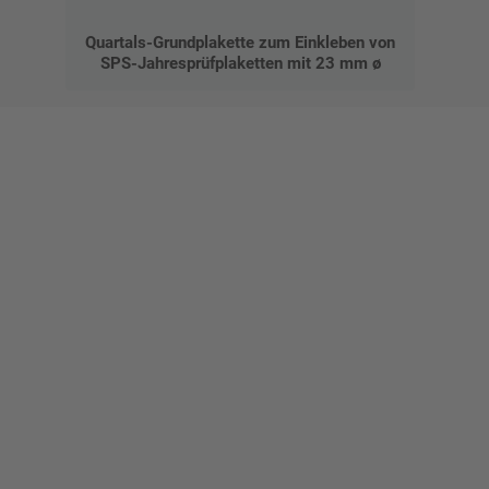
Quartals-Grundplakette zum Einkleben von
SPS-Jahresprüfplaketten mit 23 mm ø
Gestalten Sie Ihr eigenes Schild mit unserem Konfigurator
"Schild-O-Mat"
Erstellen Sie schnell und
einfach Ihre individuellen
Schilder und Aufkleber.
Bis zu einem Online-Bestellwert von 250,- € (exkl. MwSt.)