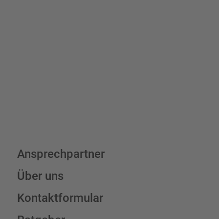
Bis zu einem Online-Bestellwert von 250,- € (exkl. MwSt.)
verrechnen wir eine Verpackungs- und Versandpauschale von
7,95 € (exkl. MwSt.) , darüber erfolgt der Versand fracht- und
verpackungsfrei.
Schilderkonfigurator
Ansprechpartner
Über uns
Kontaktformular