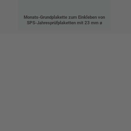
Monats-Grundplakette zum Einkleben von
SPS-Jahresprüfplaketten mit 23 mm ø
Gestalten Sie Ihr eigenes Schild mit unserem Konfigurator
"Schild-O-Mat"
Erstellen Sie schnell und
einfach Ihre individuellen
Schilder und Aufkleber.