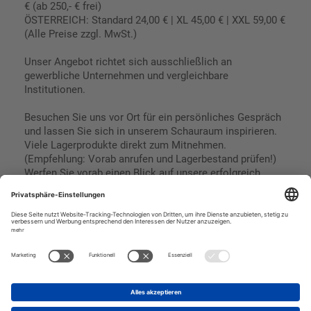
€ (ab 250,- € frei)
ÖSTERREICH: Standard 24,00 € | XL 45,00 € | XXL 59,00 €
(Alle Preise zzgl. MwSt.)
Unser Angebot richtet sich ausschließlich an
gewerbliche Unternehmen und vergleichbare
Institutionen.
Besuchen Sie uns vor Ort für ein persönliches Gespräch
und lassen Sie sich in unserem Schauraum inspirieren.
Viele Lagerprodukte direkt zum Mitnehmen.
(Empfehlung: Vorab anrufen und Lagerbestand prüfen!)
Werfen Sie vorab einen Blick auf unsere erfolgreich
umgesetzten Referenzen & Projekte.
Geschäftsbedingungen
Paypal
Impressum
SEPA Lastschrift
Datenschutz
Kreditkarte
Vorkasse
Rechnungskauf