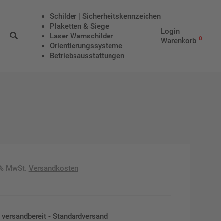
Schilder | Sicherheitskennzeichen
Plaketten & Siegel
Login
Laser Warnschilder
0
Warenkorb
Orientierungssysteme
Betriebs­aus­stattungen
9% MwSt.
Versandkosten
en versandbereit - Standardversand