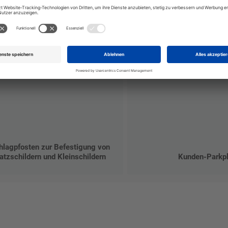
hlagpfosten zur Befestigung von
atzschildern und Kleinschildern
Kunden-Parkpl