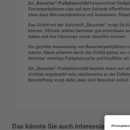
Ein
„Besucher“-Parkplatzschild
kennzeichnet Stellpl
Firmenparkplätzen oder auf dem Gelände öffentlicher
ohne dass Missverständnisse mit Anwohnern, Mitarb
Das Schild mit der Aufschrift „Besucher“ sorgt für 
können. Oftmals wählen Betreiber gut erreichbare u
haben und ihre Fahrzeuge sicher abstellen können.
Die gezielte Ausweisung von Besucherparkplätzen hil
nutzen. Gäste erfahren durch das Schild genau, wo 
Betreiber unnötige Parkplatzsuche und Konflikte um 
Ein „Besucher“-Parkplatzschild besteht meist aus wi
sichtbar angebracht sein, idealerweise an der Einfah
Beschriftung sorgt dafür, dass sich Besucher sofort 
Das könnte Sie auch interessieren: