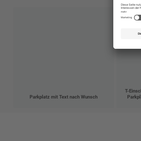
T-Einsc
Parkplatz mit Text nach Wunsch
Parkpl