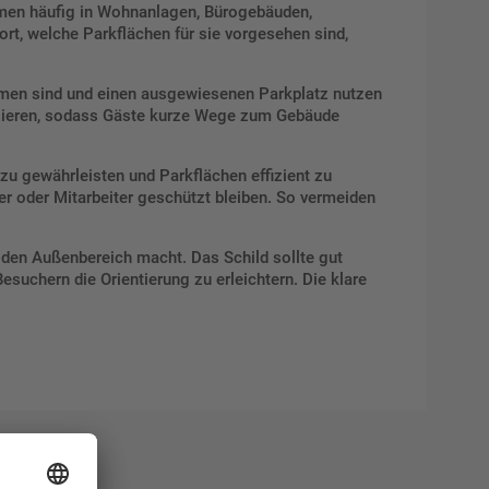
ommen häufig in Wohnanlagen, Bürogebäuden,
rt, welche Parkflächen für sie vorgesehen sind,
ommen sind und einen ausgewiesenen Parkplatz nutzen
atzieren, sodass Gäste kurze Wege zum Gebäude
zu gewährleisten und Parkflächen effizient zu
r oder Mitarbeiter geschützt bleiben. So vermeiden
 den Außenbereich macht. Das Schild sollte gut
esuchern die Orientierung zu erleichtern. Die klare