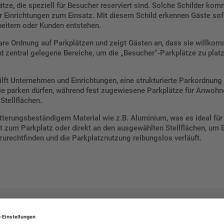
ätze, die speziell für Besucher reserviert sind. Solche Schilder k
 Einrichtungen zum Einsatz. Mit diesem Schild erkennen Gäste sofo
eitern oder Kunden entstehen.
klare Ordnung auf Parkplätzen und zeigt Gästen an, dass sie willk
nd zentral gelegene Bereiche, um die „Besucher“-Parkplätze zu pl
ft Unternehmen und Einrichtungen, eine strukturierte Parkordnung 
sie parken dürfen, während fest zugewiesene Parkplätze für Anwohne
Stellflächen.
tterungsbeständigem Material wie z.B. Aluminium, was es ideal für
rt zum Parkplatz oder direkt an den ausgewählten Stellflächen, um B
zurechtfinden und die Parkplatznutzung reibungslos verläuft.