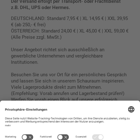
Der Versand erfolgt per Transport- oder Frachtdienst
z.B. DHL, UPS oder Hermes.
DEUTSCHLAND: Standard 7,95 € | XL 14,95 € | XXL 39,95
€ (ab 250,- € frei)
ÖSTERREICH: Standard 24,00 € | XL 45,00 € | XXL 59,00 €
(Alle Preise zzgl. MwSt.)
Unser Angebot richtet sich ausschließlich an
gewerbliche Unternehmen und vergleichbare
Institutionen.
Besuchen Sie uns vor Ort für ein persönliches Gespräch
und lassen Sie sich in unserem Schauraum inspirieren.
Viele Lagerprodukte direkt zum Mitnehmen.
(Empfehlung: Vorab anrufen und Lagerbestand prüfen!)
Werfen Sie vorab einen Blick auf unsere erfolgreich
umgesetzten Referenzen & Projekte.
Geschäftsbedingungen
Paypal
Impressum
SEPA Lastschrift
Datenschutz
Kreditkarte