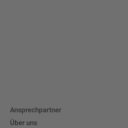
Schilder und Aufkleber.
Bis zu einem Online-Bestellwert von 250,- € (exkl. MwSt.)
verrechnen wir eine Verpackungs- und Versandpauschale von
7,95 € (exkl. MwSt.) , darüber erfolgt der Versand fracht- und
verpackungsfrei.
Schilderkonfigurator
Ansprechpartner
Über uns