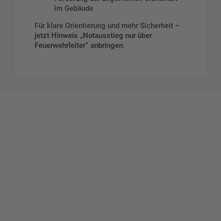
im Gebäude
Für klare Orientierung und mehr Sicherheit –
jetzt Hinweis „Notausstieg nur über
Feuerwehrleiter“ anbringen
.
Gestalten Sie Ihr eigenes Schild mit unserem Konfigurator
"Schild-O-Mat"
Erstellen Sie schnell und
einfach Ihre individuellen