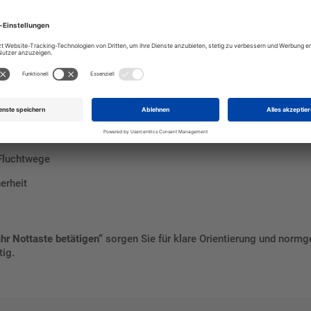
en
ttaste
EN
 Fluchtwege
erheit
r Nottaste betätigen“
sorgen Sie für klare Orientierung und normg
tig.