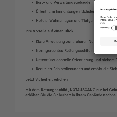
Büro- und Verwaltungsgebäude
Öffentliche Einrichtungen, Schulen und Behörd
Hotels, Wohnanlagen und Tiefgaragen
Ihre Vorteile auf einen Blick
Klare Anweisung zur sicheren Nutzung der No
Normgerechtes Rettungsschild nach DIN ISO 
Unterstützt schnelle Orientierung und sichere
Reduziert Fehlbedienungen und erhöht die Sich
Jetzt Sicherheit erhöhen
Mit dem
Rettungsschild „NOTAUSGANG nur bei Gefah
erhöhen Sie die Sicherheit in Ihrem Gebäude nachhal