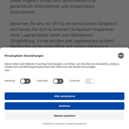
Unser Angebot richtet sich ausschließlich an
gewerbliche Unternehmen und vergleichbare
Institutionen.
Besuchen Sie uns vor Ort für ein persönliches Gespräch
und lassen Sie sich in unserem Schauraum inspirieren.
Viele Lagerprodukte direkt zum Mitnehmen.
(Empfehlung: Vorab anrufen und Lagerbestand prüfen!)
Werfen Sie vorab einen Blick auf unsere erfolgreich
umgesetzten Referenzen & Projekte.
Geschäftsbedingungen
Paypal
Impressum
SEPA Lastschrift
Datenschutz
Kreditkarte
Vorkasse
Rechnungskauf