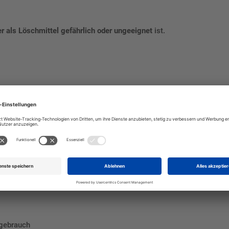
 als Löschmittel gefährlich oder ungeeignet
ist.
 Chemikalien
 die Sicherheit in Gefahrenbereichen. Durch die Möglichkeit,
zusätz
lgebrauch