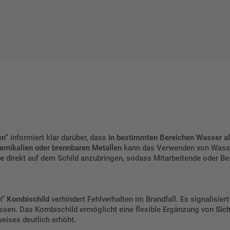
en“
informiert klar darüber, dass
in bestimmten Bereichen Wasser als
emikalien oder brennbaren Metallen
kann das Verwenden von Wasser
se
direkt auf dem Schild anzubringen, sodass Mitarbeitende oder Bes
n“ Kombischild
verhindert Fehlverhalten im Brandfall. Es signalisiert
sen. Das Kombischild ermöglicht eine flexible Ergänzung von
Sic
eises deutlich erhöht.