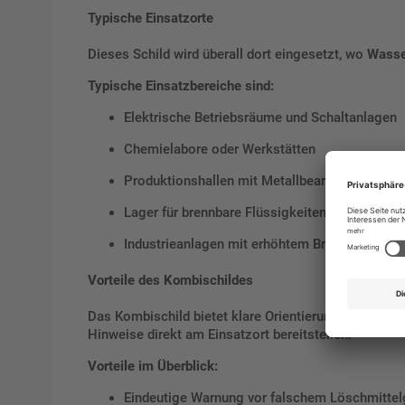
Typische Einsatzorte
Dieses Schild wird überall dort eingesetzt, wo
Wasser
Typische Einsatzbereiche sind:
Elektrische Betriebsräume und Schaltanlagen
Chemielabore oder Werkstätten
Produktionshallen mit Metallbearbeitung oder
Lager für brennbare Flüssigkeiten oder Stoffe
Industrieanlagen mit erhöhtem Brandrisiko
Vorteile des Kombischildes
Das Kombischild bietet klare Orientierung und erhöht
Hinweise direkt am Einsatzort bereitstellen.
Vorteile im Überblick:
Eindeutige Warnung vor falschem Löschmitte