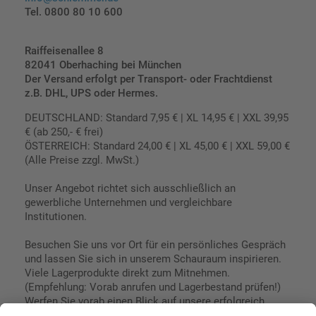
Tel. 0800 80 10 600
Raiffeisenallee 8
82041 Oberhaching bei München
Der Versand erfolgt per Transport- oder Frachtdienst
z.B. DHL, UPS oder Hermes.
DEUTSCHLAND: Standard 7,95 € | XL 14,95 € | XXL 39,95
€ (ab 250,- € frei)
ÖSTERREICH: Standard 24,00 € | XL 45,00 € | XXL 59,00 €
(Alle Preise zzgl. MwSt.)
Unser Angebot richtet sich ausschließlich an
gewerbliche Unternehmen und vergleichbare
Institutionen.
Besuchen Sie uns vor Ort für ein persönliches Gespräch
und lassen Sie sich in unserem Schauraum inspirieren.
Viele Lagerprodukte direkt zum Mitnehmen.
(Empfehlung: Vorab anrufen und Lagerbestand prüfen!)
Werfen Sie vorab einen Blick auf unsere erfolgreich
umgesetzten Referenzen & Projekte.