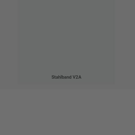
Stahlband V2A
Gestalten Sie Ihr eigenes Schild mit unserem Konfigurator
"Schild-O-Mat"