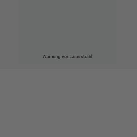
Warnung vor Laserstrahl
Gestalten Sie Ihr eigenes Schild mit unserem Konfigurator
"Schild-O-Mat"
Erstellen Sie schnell und