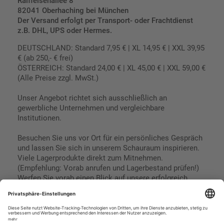
Raiffeisenallee 8
82041 Oberhaching bei München
Der Versand erfolgt per Transport- oder Frachtdienst
z.B. DHL, UPS oder Hermes.
DEUTSCHLAND: Standard 7,95 € | XL 14,95 € | XXL 39,95
€ (ab 250,- € frei)
ÖSTERREICH: Standard 24,00 € | XL 45,00 € | XXL 59,00 €
(Alle Preise zzgl. MwSt.)
Unser Angebot richtet sich ausschließlich an
gewerbliche Unternehmen und vergleichbare
Institutionen.
Besuchen Sie uns vor Ort für ein persönliches Gespräch
und lassen Sie sich in unserem Schauraum inspirieren.
Viele Lagerprodukte direkt zum Mitnehmen.
(Empfehlung: Vorab anrufen und Lagerbestand prüfen!)
Werfen Sie vorab einen Blick auf unsere erfolgreich
umgesetzten Referenzen & Projekte.
Geschäftsbedingungen
Paypal