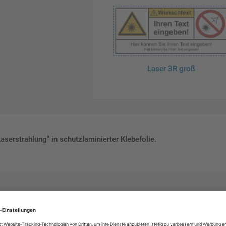
Laser 3R groß
serstrahlung" in schutzlaminierter Klebefolie.