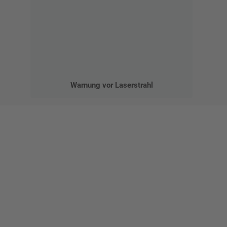
Warnung vor Laserstrahl
Gestalten Sie Ihr eigenes Schild mit unserem Konfigurator
"Schild-O-Mat"
Erstellen Sie schnell und