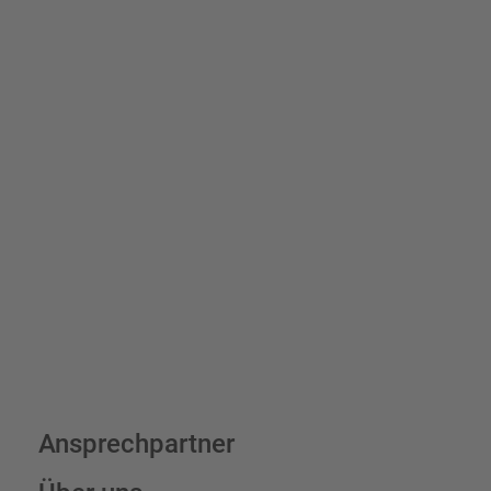
einfach Ihre individuellen
Schilder und Aufkleber.
Bis zu einem Online-Bestellwert von 250,- € (exkl. MwSt.)
verrechnen wir eine Verpackungs- und Versandpauschale von
7,95 € (exkl. MwSt.) , darüber erfolgt der Versand fracht- und
verpackungsfrei.
Schilderkonfigurator
Ansprechpartner