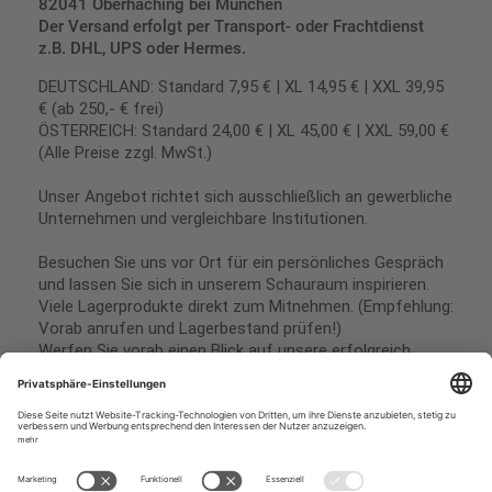
82041 Oberhaching bei München
Der Versand erfolgt per Transport- oder Frachtdienst
z.B. DHL, UPS oder Hermes.
DEUTSCHLAND: Standard 7,95 € | XL 14,95 € | XXL 39,95
€ (ab 250,- € frei)
ÖSTERREICH: Standard 24,00 € | XL 45,00 € | XXL 59,00 €
(Alle Preise zzgl. MwSt.)
Unser Angebot richtet sich ausschließlich an gewerbliche
Unternehmen und vergleichbare Institutionen.
Besuchen Sie uns vor Ort für ein persönliches Gespräch
und lassen Sie sich in unserem Schauraum inspirieren.
Viele Lagerprodukte direkt zum Mitnehmen. (Empfehlung:
Vorab anrufen und Lagerbestand prüfen!)
Werfen Sie vorab einen Blick auf unsere erfolgreich
umgesetzten Referenzen & Projekte.
Geschäftsbedingungen
Paypal
Impressum
SEPA Lastschrift
Datenschutz
Kreditkarte