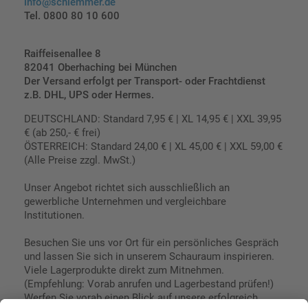
info@schlemmer.de
Tel. 0800 80 10 600
Raiffeisenallee 8
82041 Oberhaching bei München
Der Versand erfolgt per Transport- oder Frachtdienst
z.B. DHL, UPS oder Hermes.
DEUTSCHLAND: Standard 7,95 € | XL 14,95 € | XXL 39,95
€ (ab 250,- € frei)
ÖSTERREICH: Standard 24,00 € | XL 45,00 € | XXL 59,00 €
(Alle Preise zzgl. MwSt.)
Unser Angebot richtet sich ausschließlich an
gewerbliche Unternehmen und vergleichbare
Institutionen.
Besuchen Sie uns vor Ort für ein persönliches Gespräch
und lassen Sie sich in unserem Schauraum inspirieren.
Viele Lagerprodukte direkt zum Mitnehmen.
(Empfehlung: Vorab anrufen und Lagerbestand prüfen!)
Werfen Sie vorab einen Blick auf unsere erfolgreich