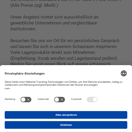
(Alle Preise zzgl. MwSt.)
Unser Angebot richtet sich ausschließlich an
gewerbliche Unternehmen und vergleichbare
Institutionen.
Besuchen Sie uns vor Ort für ein persönliches Gespräch
und lassen Sie sich in unserem Schauraum inspirieren.
Viele Lagerprodukte direkt zum Mitnehmen.
(Empfehlung: Vorab anrufen und Lagerbestand prüfen!)
Werfen Sie vorab einen Blick auf unsere erfolgreich
umgesetzten Referenzen & Projekte.
Geschäftsbedingungen
Paypal
Impressum
SEPA Lastschrift
Datenschutz
Kreditkarte
Vorkasse
Rechnungskauf