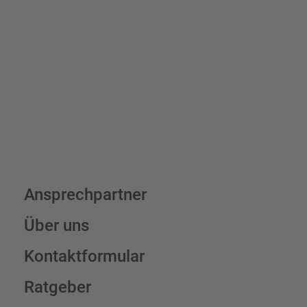
verrechnen wir eine Verpackungs- und Versandpauschale von
7,95 € (exkl. MwSt.) , darüber erfolgt der Versand fracht- und
verpackungsfrei.
Schilderkonfigurator
Ansprechpartner
Über uns
Kontaktformular
Ratgeber