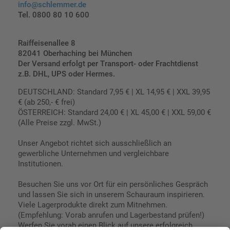
info@schlemmer.de
Tel. 0800 80 10 600
Raiffeisenallee 8
82041 Oberhaching bei München
Der Versand erfolgt per Transport- oder Frachtdienst
z.B. DHL, UPS oder Hermes.
DEUTSCHLAND: Standard 7,95 € | XL 14,95 € | XXL 39,95
€ (ab 250,- € frei)
ÖSTERREICH: Standard 24,00 € | XL 45,00 € | XXL 59,00 €
(Alle Preise zzgl. MwSt.)
Unser Angebot richtet sich ausschließlich an
gewerbliche Unternehmen und vergleichbare
Institutionen.
Besuchen Sie uns vor Ort für ein persönliches Gespräch
und lassen Sie sich in unserem Schauraum inspirieren.
Viele Lagerprodukte direkt zum Mitnehmen.
(Empfehlung: Vorab anrufen und Lagerbestand prüfen!)
Werfen Sie vorab einen Blick auf unsere erfolgreich