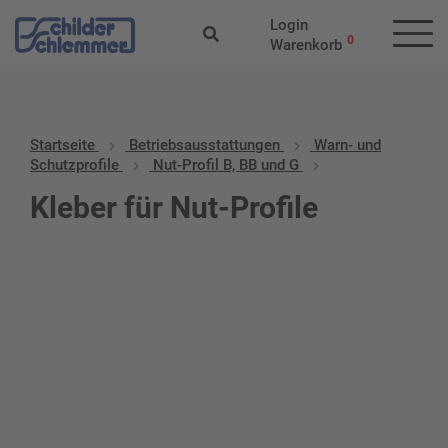
Login
0
Warenkorb
Startseite
Betriebs­aus­stattungen
Warn- und
Schutzprofile
Nut-Profil B, BB und G
Kleber für Nut-Profile