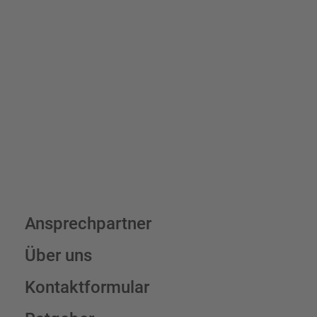
Bis zu einem Online-Bestellwert von 250,- € (exkl. MwSt.)
verrechnen wir eine Verpackungs- und Versandpauschale von
7,95 € (exkl. MwSt.) , darüber erfolgt der Versand fracht- und
verpackungsfrei.
Schilderkonfigurator
Ansprechpartner
Über uns
Kontaktformular