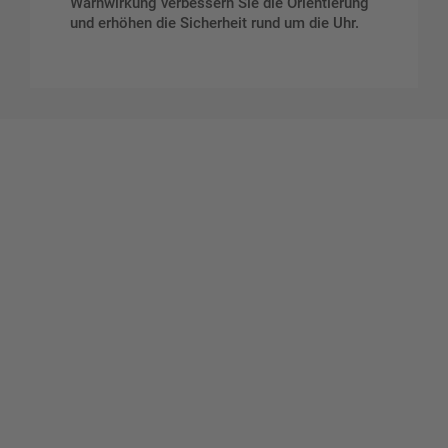
Warnwirkung verbessern Sie die Orientierung
und erhöhen die Sicherheit rund um die Uhr.
Gestalten Sie Ihr eigenes Schild mit unserem Konfigurator
"Schild-O-Mat"
Erstellen Sie schnell und
einfach Ihre individuellen
Schilder und Aufkleber.