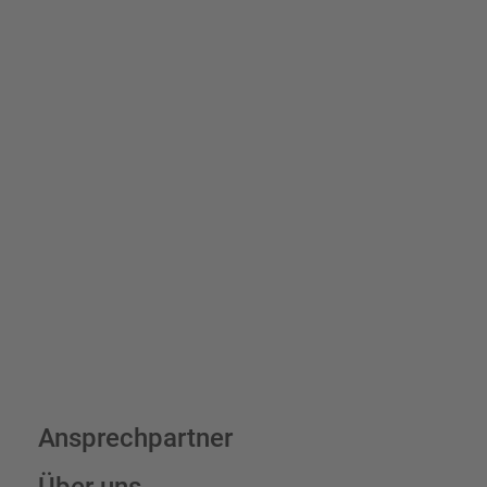
Schilder und Aufkleber.
Bis zu einem Online-Bestellwert von 250,- € (exkl. MwSt.)
verrechnen wir eine Verpackungs- und Versandpauschale von
7,95 € (exkl. MwSt.) , darüber erfolgt der Versand fracht- und
verpackungsfrei.
Schilderkonfigurator
Ansprechpartner
Über uns