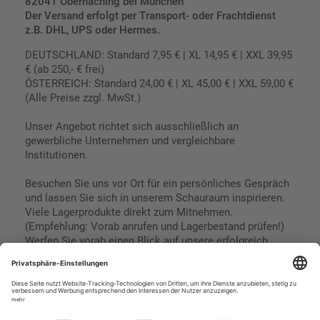
82041 Oberhaching bei München
Der Versand erfolgt per Transport- oder Frachtdienst
z.B. DHL, UPS oder Hermes.
DEUTSCHLAND: Standard 7,95 € | XL 14,95 € | XXL 39,95
€ (ab 250,- € frei)
ÖSTERREICH: Standard 24,00 € | XL 45,00 € | XXL 59,00 €
(Alle Preise zzgl. MwSt.)
Unser Angebot richtet sich ausschließlich an
gewerbliche Unternehmen und vergleichbare
Institutionen.
Besuchen Sie uns vor Ort für ein persönliches Gespräch
und lassen Sie sich in unserem Schauraum inspirieren.
Viele Lagerprodukte direkt zum Mitnehmen.
(Empfehlung: Vorab anrufen und Lagerbestand prüfen!)
Werfen Sie vorab einen Blick auf unsere erfolgreich
umgesetzten Referenzen & Projekte.
Geschäftsbedingungen
Paypal
Impressum
SEPA Lastschrift