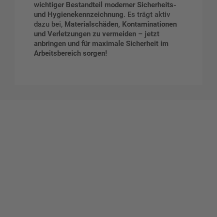
wichtiger Bestandteil moderner Sicherheits-
und Hygienekennzeichnung
. Es trägt aktiv
dazu bei,
Materialschäden, Kontaminationen
und Verletzungen zu vermeiden
–
jetzt
anbringen und für maximale Sicherheit im
Arbeitsbereich sorgen!
Gestalten Sie Ihr eigenes Schild mit unserem Konfigurator
"Schild-O-Mat"
Erstellen Sie schnell und
einfach Ihre individuellen