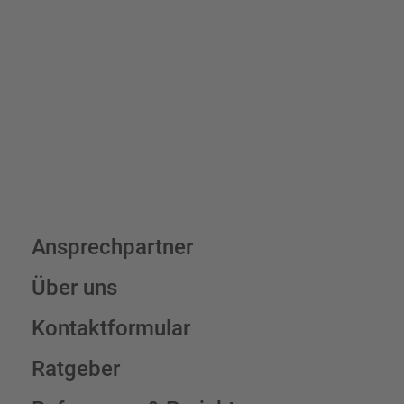
7,95 € (exkl. MwSt.) , darüber erfolgt der Versand fracht- und
verpackungsfrei.
Schilderkonfigurator
Ansprechpartner
Über uns
Kontaktformular
Ratgeber