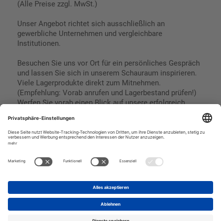
(Alle Preise zzgl. MwSt.)
Unser Angebot richtet sich ausschließlich an
gewerbliche Unternehmen und vergleichbare
Institutionen.
Besuchen Sie uns vor Ort für ein persönliches Gespräch
und lassen Sie sich in unserem Schauraum inspirieren.
Viele Lagerprodukte direkt zum Mitnehmen.
(Empfehlung: Vorab anrufen und Lagerbestand prüfen!)
Werfen Sie vorab einen Blick auf unsere erfolgreich
umgesetzten Referenzen & Projekte.
Geschäftsbedingungen
Paypal
Impressum
SEPA Lastschrift
Datenschutz
Kreditkarte
Vorkasse
Rechnungskauf