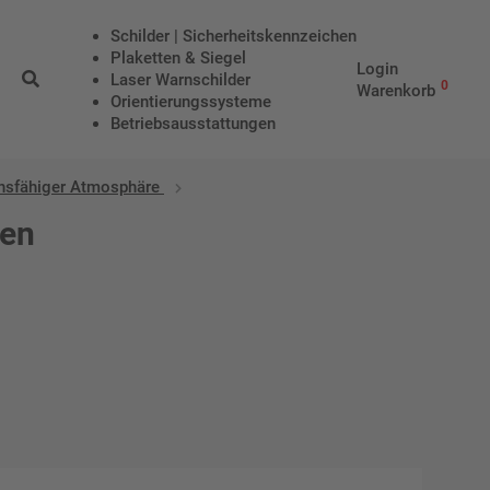
Schilder | Sicherheitskennzeichen
Plaketten & Siegel
Login
Laser Warnschilder
0
Warenkorb
Orientierungssysteme
Betriebs­aus­stattungen
nsfähiger Atmosphäre
den