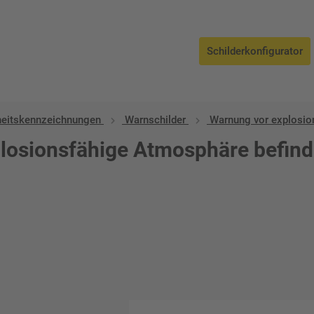
Schilderkonfigurator
heitskennzeichnungen
Warnschilder
Warnung vor explosio
plosionsfähige Atmosphäre befin