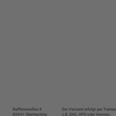
ellen Sie schnell und einfach
viduellen Schilder und Aufkl
Bis zu einem Online-Bestellwert von 250,- € (exkl. MwSt.)
verrechnen wir eine Verpackungs- und Versandpauschale
von 7,95 € (exkl. MwSt.) , darüber erfolgt der Versand
fracht- und verpackungsfrei.
Schilderkonfigurator
Raiffeisenallee 8
Der Versand erfolgt per Transp
82041 Oberhaching
z.B. DHL, UPS oder Hermes.