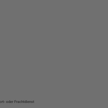
 Ihre
eber.
ort- oder Frachtdienst