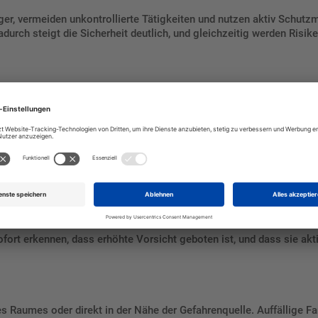
iger, vermeiden unkontrollierte Tätigkeiten und nutzen aktiv Schu
urch steigt die Sicherheit deutlich, und gleichzeitig werden Risik
r Gasen
rmigen Brennstoffen
 verursachen können
sofort erkennen, dass erhöhte Vorsicht geboten ist, und dass sie 
s Raumes oder direkt in der Nähe der Gefahrenquelle. Auffällige Far