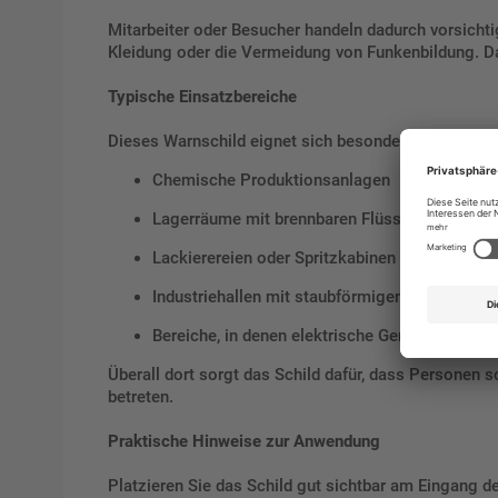
Mitarbeiter oder Besucher handeln dadurch vorsicht
Kleidung oder die Vermeidung von Funkenbildung. Dad
Typische Einsatzbereiche
Dieses Warnschild eignet sich besonders für:
Chemische Produktionsanlagen
Lagerräume mit brennbaren Flüssigkeiten ode
Lackierereien oder Spritzkabinen
Industriehallen mit staubförmigen oder gasfö
Bereiche, in denen elektrische Geräte Funken
Überall dort sorgt das Schild dafür, dass Personen 
betreten.
Praktische Hinweise zur Anwendung
Platzieren Sie das Schild gut sichtbar am Eingang de