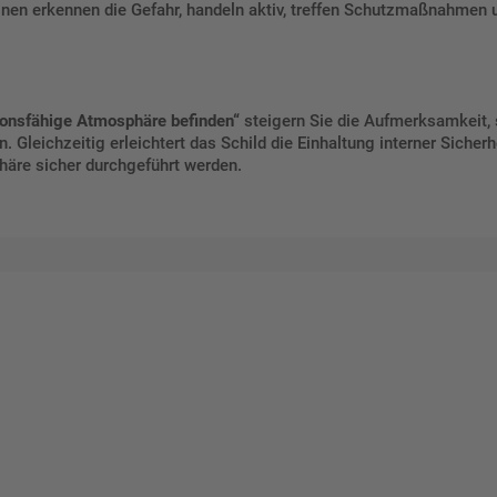
n erkennen die Gefahr, handeln aktiv, treffen Schutzmaßnahmen un
ionsfähige Atmosphäre befinden“
steigern Sie die Aufmerksamkeit, 
. Gleichzeitig erleichtert das Schild die Einhaltung interner Sicherhe
häre sicher durchgeführt werden.
talten Sie Ihr eigenes Schild mit unserem Konfigurator "Schild-O-