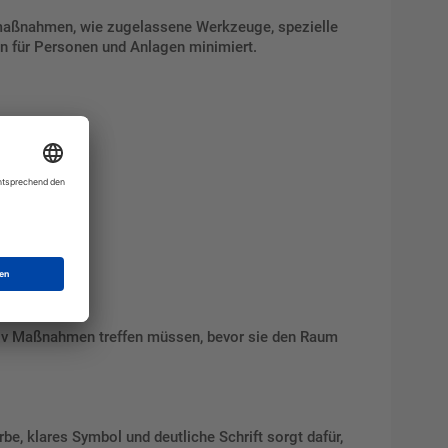
tzmaßnahmen, wie zugelassene Werkzeuge, spezielle
en für Personen und Anlagen minimiert.
aktiv Maßnahmen treffen müssen, bevor sie den Raum
be, klares Symbol und deutliche Schrift sorgt dafür,