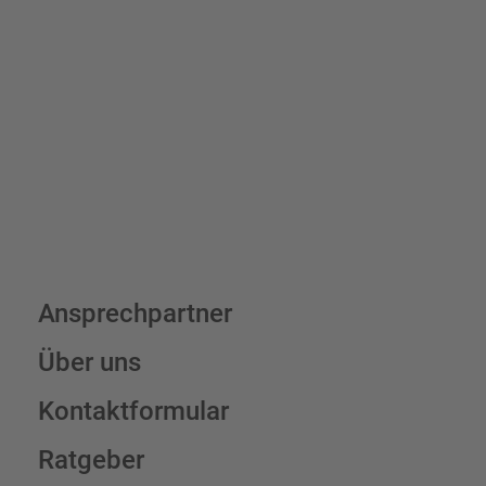
verrechnen wir eine Verpackungs- und Versandpauschale von
7,95 € (exkl. MwSt.) , darüber erfolgt der Versand fracht- und
verpackungsfrei.
Schilderkonfigurator
Ansprechpartner
Über uns
Kontaktformular
Ratgeber