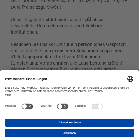
ÖSTERREICH: Standard 24,00 € | XL 45,00 € | XXL 59,00 €
(Alle Preise zzgl. MwSt.)
Unser Angebot richtet sich ausschließlich an
gewerbliche Unternehmen und vergleichbare
Institutionen.
Besuchen Sie uns vor Ort für ein persönliches Gespräch
und lassen Sie sich in unserem Schauraum inspirieren.
Viele Lagerprodukte direkt zum Mitnehmen.
(Empfehlung: Vorab anrufen und Lagerbestand prüfen!)
Werfen Sie vorab einen Blick auf unsere erfolgreich
umgesetzten Referenzen & Projekte.
Geschäftsbedingungen
Paypal
Impressum
SEPA Lastschrift
Datenschutz
Kreditkarte
Vorkasse
Rechnungskauf