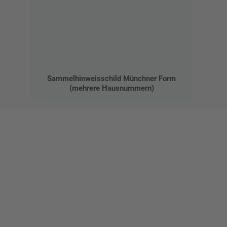
Sammelhinweisschild Münchner Form
(mehrere Hausnummern)
Gestalten Sie Ihr eigenes Schild mit unserem Konfigurator
"Schild-O-Mat"
Erstellen Sie schnell und