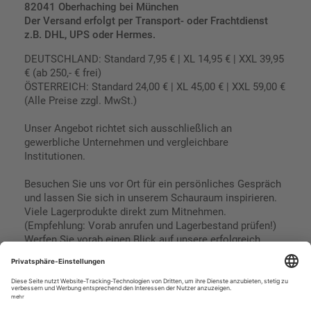
82041 Oberhaching bei München
Der Versand erfolgt per Transport- oder Frachtdienst
z.B. DHL, UPS oder Hermes.
DEUTSCHLAND: Standard 7,95 € | XL 14,95 € | XXL 39,95
€ (ab 250,- € frei)
ÖSTERREICH: Standard 24,00 € | XL 45,00 € | XXL 59,00 €
(Alle Preise zzgl. MwSt.)
Unser Angebot richtet sich ausschließlich an
gewerbliche Unternehmen und vergleichbare
Institutionen.
Besuchen Sie uns vor Ort für ein persönliches Gespräch
und lassen Sie sich in unserem Schauraum inspirieren.
Viele Lagerprodukte direkt zum Mitnehmen.
(Empfehlung: Vorab anrufen und Lagerbestand prüfen!)
Werfen Sie vorab einen Blick auf unsere erfolgreich
umgesetzten Referenzen & Projekte.
Geschäftsbedingungen
Paypal